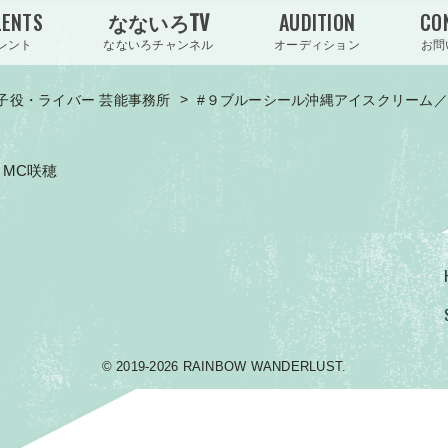
LENTS
なないろTV
AUDITION
CO
レント
なないろチャンネル
オーディション
お問
>
子役・ライバー 芸能事務所
#９ブルーシール沖縄アイスクリーム／
・MC咲穂
© 2019-2026 RAINBOW WANDERLUST.