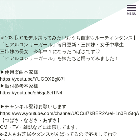
MENU
＃103【JCモデル踊ってみた♡おうち自粛♡ルーティンダンス】
「ヒアルロンリーガール」毎日更新・三姉妹・女子中学生
三姉妹の長女、今年中１になったつばさです♡
「ヒアルロンリーガール」を妹たちと踊ってみました！
▶︎使用楽曲本家様
https://youtu.be/YUGOXBgl87I
▶︎振付参考本家様
https://youtu.be/oh6ga8ctTN4
▶︎チャンネル登録お願いします
https://www.youtube.com/channel/UCCuI7kBER2AreH1n0FuStqA
【つばさ・なぎさ・あずさ】
CM・TV・雑誌などに出演してます。
妹2人もお芝居やダンスがんばってるので応援してね♡