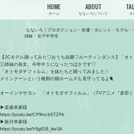
HOME
ABOUT
TA
ホーム
なないろについて
タ
なないろ｜プロダクション・俳優・タレント・モデル・
姉妹・女子中学生
【JCモデル踊ってみた♡おうち自粛♡ルーティンダンス】「
三姉妹の長女、今年中１になったつばさです♡
「オトモダチフィルム」を妹たちと踊ってみました！
メインクーンという種類の猫ホームズも見守ってるよ🐈
オーイシマサヨシ 「オトモダチフィルム」（TVアニメ『多田
▶︎楽曲本家様
https://youtu.be/CP9mzbSTZPk
▶︎振付本家様
https://youtu.be/V6gIGB_bw3A