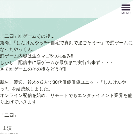
MENU
「二四」罰ゲームその後…
第3回「しんけんやっ!!〜自宅で真剣で過ごそう〜」で罰ゲームに
なったやっくん。
罰ゲーム内容は生タマゴ5つ丸呑み!!
しかし、配信中に罰ゲームが最後まで実行出来ず・・・
さて罰ゲームのその後をどうぞ!!
新村、渡辺、鈴木の3人で30代俳優俳優ユニット「しんけんや
っ!!」を結成致しました。
オンライン配信を始め、リモートでもエンタテイメント業界を盛
り上げていきます。
「二四」
ｰ出演ｰ