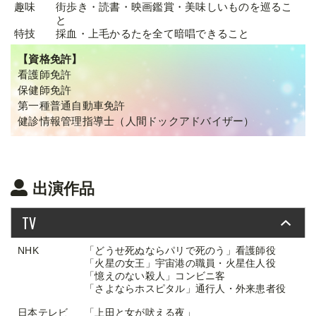
趣味
街歩き・読書・映画鑑賞・美味しいものを巡るこ
と
特技
採血・上毛かるたを全て暗唱できること
【資格免許】
看護師免許
保健師免許
第一種普通自動車免許
健診情報管理指導士（人間ドックアドバイザー）
出演作品
TV
NHK
「どうせ死ぬならパリで死のう」看護師役
「火星の女王」宇宙港の職員・火星住人役
「憶えのない殺人」コンビニ客
「さよならホスピタル」通行人・外来患者役
日本テレビ
「上田と女が吠える夜」