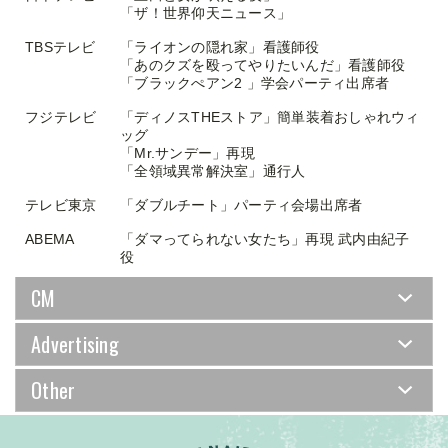
「ザ！世界仰天ニュース」
TBSテレビ
「ライオンの隠れ家」看護師役
「あのクズを殴ってやりたいんだ」看護師役
「ブラックぺアン2 」学会パーティ出席者
フジテレビ
「ディノスTHEストア」簡単装着おしゃれウィ
ッグ
「Mr.サンデー」再現
「全領域異常解決室」通行人
テレビ東京
「ダブルチート」パーティ会場出席者
ABEMA
「ダマってられない女たち」再現 武内由紀子
役
CM
Advertising
Other