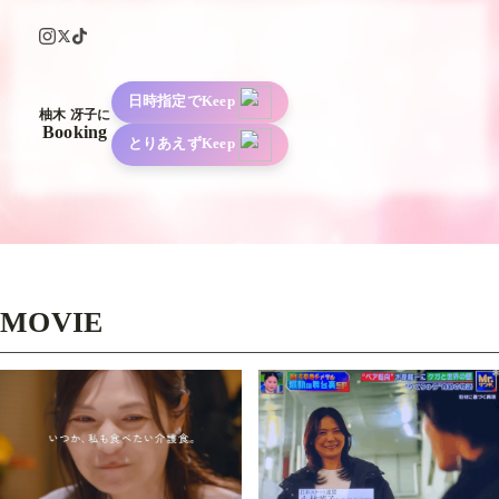
日時指定でKeep
柚木 冴子に
Booking
とりあえずKeep
MOVIE