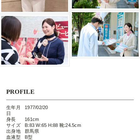
PROFILE
生年月
1977/02/20
日
身長
161cm
サイズ
B:83 W:65 H:88 靴:24.5cm
出身地
群馬県
血液型
B型