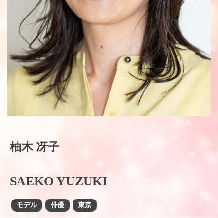
柚木 冴子
SAEKO YUZUKI
モデル
俳優
東京