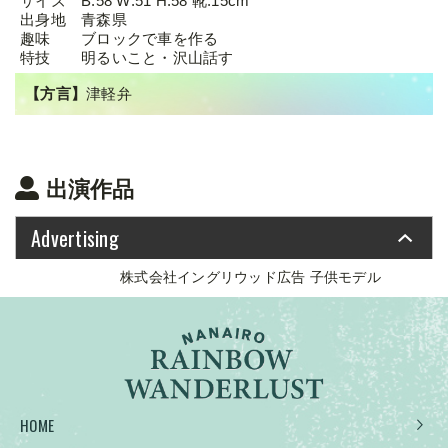
サイズ
B:58 W:51 H:58 靴:15cm
出身地
青森県
趣味
ブロックで車を作る
特技
明るいこと・沢山話す
【方言】
津軽弁
出演作品
Advertising
株式会社イングリウッド広告 子供モデル
HOME