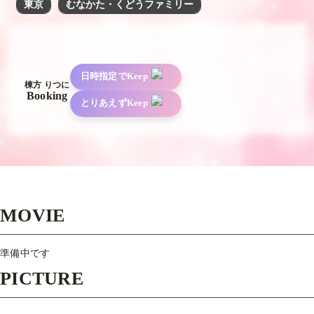
東京
むなかた・くどうファミリー
日時指定でKeep
棟方 りつに
Booking
とりあえずKeep
MOVIE
準備中です
PICTURE