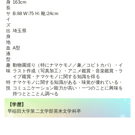
身
163cm
長
サ
B:88 W:75 H: 靴:24cm
イ
ズ
出
埼玉県
身
地
血
A型
液
型
趣
動物園巡り（特にナマケモノ／象／コビトカバ）・イ
味
ラスト作成（写真加工）・アニメ鑑賞・音楽鑑賞・ラ
イブ鑑賞・ナマケモノに関する知識を得る
特
ナマケモノに関する知識がある・味覚が優れている・
技
コミュニケーション能力が高い・一つのことに興味を
持つととことん調べる
【学歴】
早稲田大学第二文学部英米文学科卒