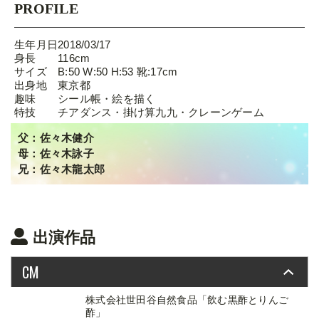
PROFILE
生年月日
2018/03/17
身長
116cm
サイズ
B:50 W:50 H:53 靴:17cm
出身地
東京都
趣味
シール帳・絵を描く
特技
チアダンス・掛け算九九・クレーンゲーム
父：佐々木健介
母：佐々木詠子
兄：佐々木龍太郎
出演作品
CM
株式会社世田谷自然食品「飲む黒酢とりんご
酢」