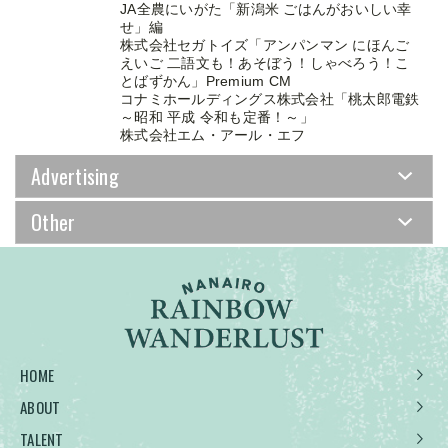
JA全農にいがた「新潟米 ごはんがおいしい幸
せ」編
株式会社セガトイズ「アンパンマン にほんご
えいご 二語文も！あそぼう！しゃべろう！こ
とばずかん」Premium CM
コナミホールディングス株式会社「桃太郎電鉄
～昭和 平成 令和も定番！～」
株式会社エム・アール・エフ
Advertising
Other
HOME
ABOUT
TALENT