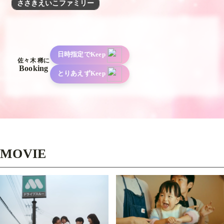
ささきえいこファミリー
日時指定でKeep
佐々木 稀に
Booking
とりあえずKeep
MOVIE