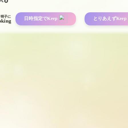
 明子に
日時指定でKeep
とりあえずKeep
oking