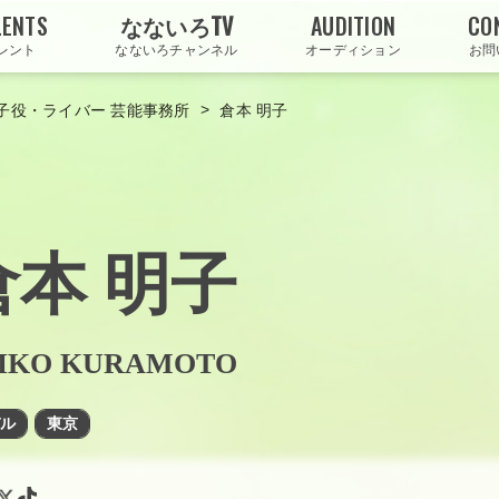
LENTS
なないろTV
AUDITION
CO
レント
なないろチャンネル
オーディション
お問
>
子役・ライバー 芸能事務所
倉本 明子
倉本 明子
IKO KURAMOTO
デル
東京